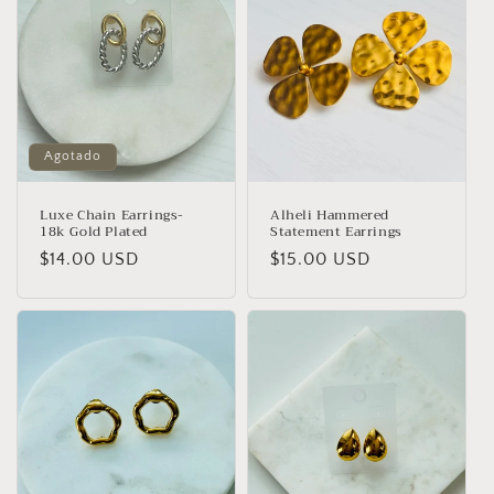
Agotado
Luxe Chain Earrings-
Alheli Hammered
18k Gold Plated
Statement Earrings
Precio
$14.00 USD
Precio
$15.00 USD
habitual
habitual