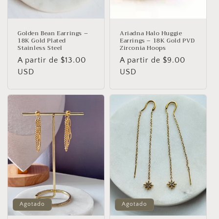
:
Golden Bean Earrings –
Ariadna Halo Huggie
18K Gold Plated
Earrings – 18K Gold PVD
Stainless Steel
Zirconia Hoops
Precio
A partir de $13.00
Precio
A partir de $9.00
habitual
USD
habitual
USD
Agotado
Agotado