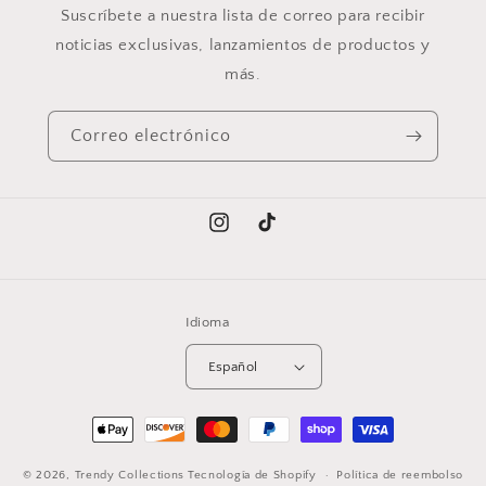
Suscríbete a nuestra lista de correo para recibir
noticias exclusivas, lanzamientos de productos y
más.
Correo electrónico
Instagram
TikTok
Idioma
Español
Formas
de
© 2026,
Trendy Collections
Tecnología de Shopify
pago
Política de reembolso