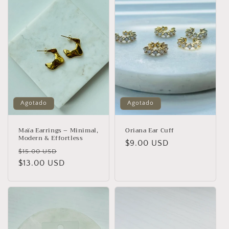
Agotado
Agotado
Maïa Earrings – Minimal,
Oriana Ear Cuff
Modern & Effortless
Precio
$9.00 USD
Precio
Precio
$15.00 USD
habitual
habitual
$13.00 USD
de
oferta