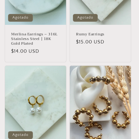
Agotado
Agotado
Merlina Earrings – 316L
Rumy Earrings
Stainless Steel | 18K
Precio
$15.00 USD
Gold Plated
habitual
Precio
$14.00 USD
habitual
Agotado