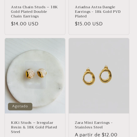
Astra Chain Studs – 18K
Ariadna Astra Dangle
Gold Plated Double
Earrings - 18k Gold PVD
Chain Earrings
Plated
Precio
$14.00 USD
Precio
$15.00 USD
habitual
habitual
Agotado
KiKi Studs – Irregular
Zara Mini Earrings -
Resin & 18K Gold Plated
Stainless Steel
Steel
Precio
A partir de $12.00