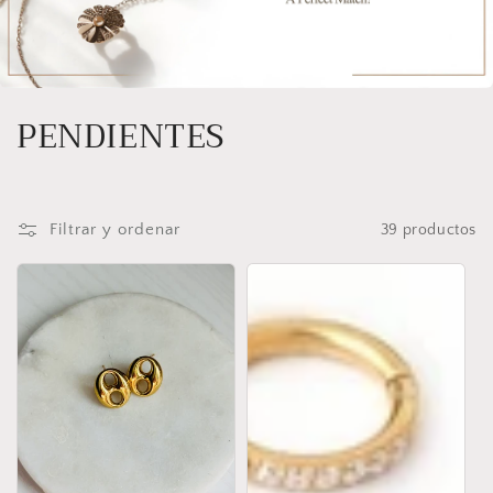
C
PENDIENTES
o
l
Filtrar y ordenar
39 productos
e
c
c
i
ó
n