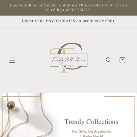
Ir
Bienvenido a mi tienda, obtén un 10% de DESCUENTO con
directamente
el código WELCOME10
al contenido
Disfrute de ENVÍO GRATIS en pedidos de $50+
Carrito