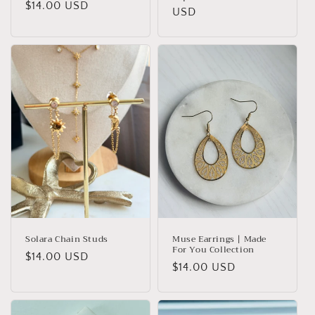
Precio
$14.00 USD
habitual
USD
habitual
Solara Chain Studs
Muse Earrings | Made
For You Collection
Precio
$14.00 USD
Precio
$14.00 USD
habitual
habitual