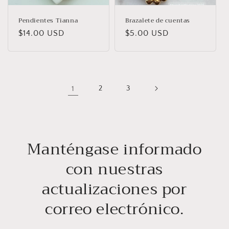
Pendientes Tianna
Brazalete de cuentas
Precio
$14.00 USD
Precio
$5.00 USD
habitual
habitual
1
2
3
Manténgase informado
con nuestras
actualizaciones por
correo electrónico.