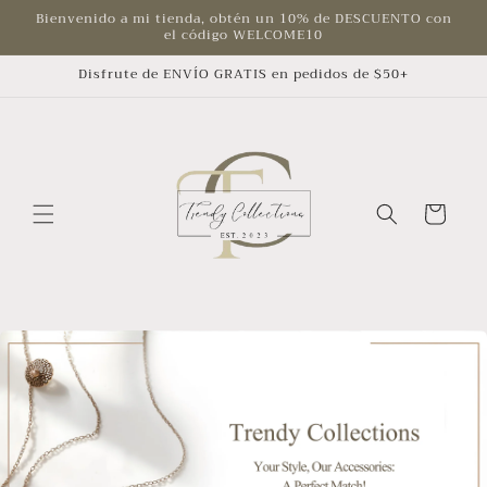
Ir
Bienvenido a mi tienda, obtén un 10% de DESCUENTO con
directamente
el código WELCOME10
al contenido
Disfrute de ENVÍO GRATIS en pedidos de $50+
Carrito